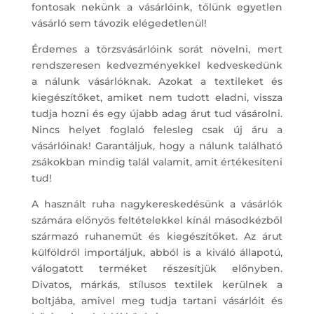
fontosak nekünk a vásárlóink, tőlünk egyetlen
vásárló sem távozik elégedetlenül!
Érdemes a törzsvásárlóink sorát növelni, mert
rendszeresen kedvezményekkel kedveskedünk
a nálunk vásárlóknak. Azokat a textileket és
kiegészítőket, amiket nem tudott eladni, vissza
tudja hozni és egy újabb adag árut tud vásárolni.
Nincs helyet foglaló felesleg csak új áru a
vásárlóinak! Garantáljuk, hogy a nálunk található
zsákokban mindig talál valamit, amit értékesíteni
tud!
A használt ruha nagykereskedésünk a vásárlók
számára előnyös feltételekkel kínál másodkézből
származó ruhaneműt és kiegészítőket. Az árut
külföldről importáljuk, abból is a kiváló állapotú,
válogatott terméket részesítjük előnyben.
Divatos, márkás, stílusos textilek kerülnek a
boltjába, amivel meg tudja tartani vásárlóit és