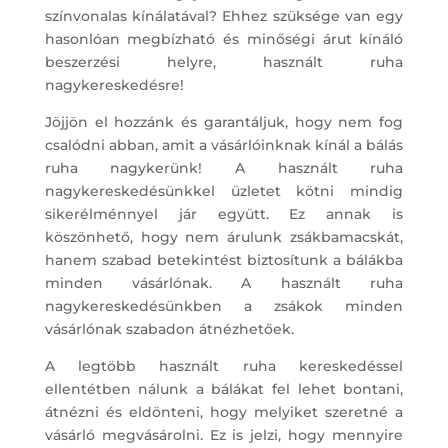
színvonalas kínálatával? Ehhez szüksége van egy
hasonlóan megbízható és minőségi árut kínáló
beszerzési helyre, használt ruha
nagykereskedésre!
Jöjjön el hozzánk és garantáljuk, hogy nem fog
csalódni abban, amit a vásárlóinknak kínál a bálás
ruha nagykerünk! A használt ruha
nagykereskedésünkkel üzletet kötni mindig
sikerélménnyel jár együtt. Ez annak is
köszönhető, hogy nem árulunk zsákbamacskát,
hanem szabad betekintést biztosítunk a bálákba
minden vásárlónak. A használt ruha
nagykereskedésünkben a zsákok minden
vásárlónak szabadon átnézhetőek.
A legtöbb használt ruha kereskedéssel
ellentétben nálunk a bálákat fel lehet bontani,
átnézni és eldönteni, hogy melyiket szeretné a
vásárló megvásárolni. Ez is jelzi, hogy mennyire