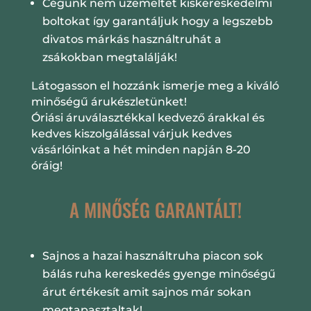
Cégünk nem üzemeltet kiskereskedelmi
boltokat így garantáljuk hogy a legszebb
divatos márkás használtruhát a
zsákokban megtalálják!
Látogasson el hozzánk ismerje meg a kiváló
minőségű árukészletünket!
Óriási áruválasztékkal kedvező árakkal és
kedves kiszolgálással várjuk kedves
vásárlóinkat a hét minden napján 8-20
óráig!
A MINŐSÉG GARANTÁLT!
Sajnos a hazai használtruha piacon sok
bálás ruha kereskedés gyenge minőségű
árut értékesít amit sajnos már sokan
megtapasztaltak!