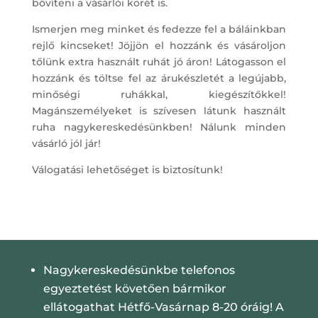
bővíteni a vásárlói körét is.
Ismerjen meg minket és fedezze fel a báláinkban
rejlő kincseket! Jöjjön el hozzánk és vásároljon
tőlünk extra használt ruhát jó áron! Látogasson el
hozzánk és töltse fel az árukészletét a legújabb,
minőségi ruhákkal, kiegészítőkkel!
Magánszemélyeket is szívesen látunk használt
ruha nagykereskedésünkben! Nálunk minden
vásárló jól jár!
Válogatási lehetőséget is biztosítunk!
Nagykereskedésünkbe telefonos
egyeztetést követően bármikor
ellátogathat Hétfő-Vasárnap 8-20 óráig! A