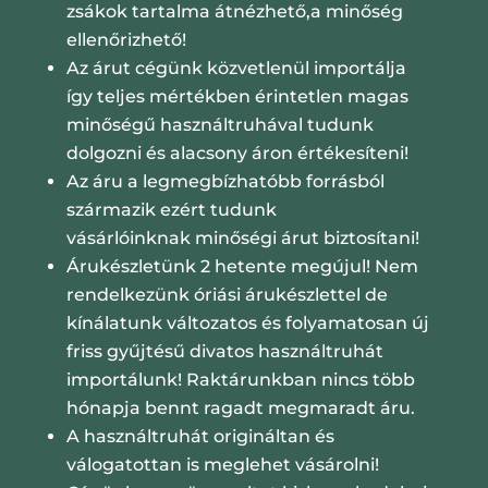
zsákok tartalma átnézhető,a minőség
ellenőrizhető!
Az árut cégünk közvetlenül importálja
így teljes mértékben érintetlen magas
minőségű használtruhával tudunk
dolgozni és alacsony áron értékesíteni!
Az áru a legmegbízhatóbb forrásból
származik ezért tudunk
vásárlóinknak minőségi árut biztosítani!
Árukészletünk 2 hetente megújul! Nem
rendelkezünk óriási árukészlettel de
kínálatunk változatos és folyamatosan új
friss gyűjtésű divatos használtruhát
importálunk! Raktárunkban nincs több
hónapja bennt ragadt megmaradt áru.
A használtruhát origináltan és
válogatottan is meglehet vásárolni!