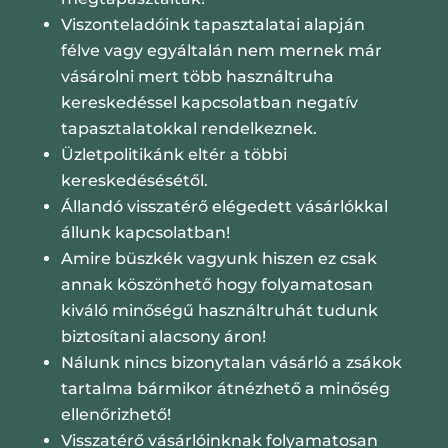
Viszonteladóink tapasztalatai alapján
félve vagy egyáltalán nem mernek már
vásárolni mert több használtruha
kereskedéssel kapcsolatban negatív
tapasztalatokkal rendelkeznek.
Üzletpolitikánk eltér a többi
kereskedésésétől.
Állandó visszatérő elégedett vásárlókkal
állunk kapcsolatban!
Amire büszkék vagyunk hiszen ez csak
annak köszönhető hogy folyamatosan
kiváló minőségű használtruhát tudunk
biztosítani alacsony áron!
Nálunk nincs bizonytalan vásárló a zsákok
tartalma bármikor átnézhető a minőség
ellenőrizhető!
Visszatérő vásárlóinknak folyamatosan