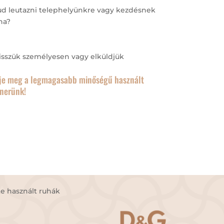
ud leutazni telephelyünkre vagy kezdésnek
na?
isszük személyesen vagy elküldjük
je meg a legmagasabb minőségű használt
tnerünk!