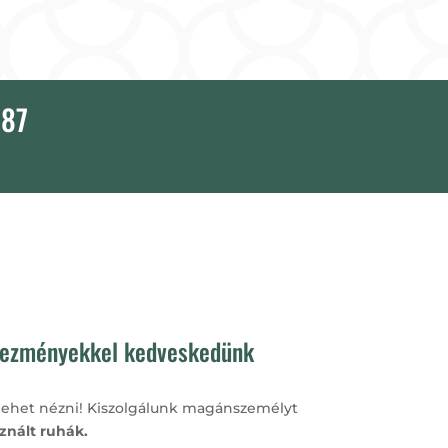
787
vezményekkel kedveskedünk
lehet nézni!
Kiszolgálunk magánszemélyt
znált ruhák.