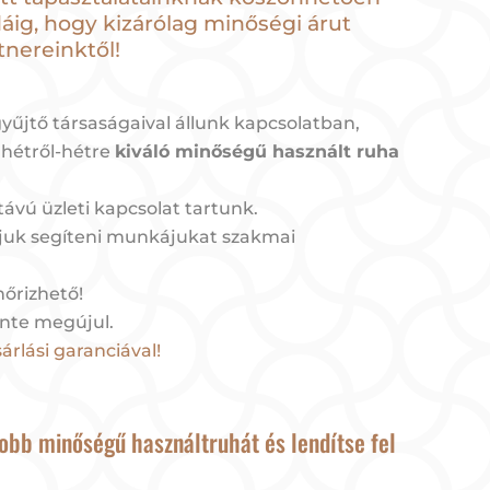
áig, hogy kizárólag minőségi árut
tnereinktől!
űjtő társaságaival állunk kapcsolatban,
hétről-hétre
kiváló minőségű használt ruha
távú üzleti kapcsolat tartunk.
juk segíteni munkájukat szakmai
nőrizhető!
nte megújul.
árlási garanciával!
obb minőségű használtruhát és lendítse fel