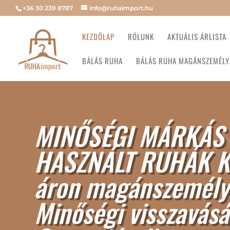
+36 30 239 8787
info@ruhaimport.hu
KEZDŐLAP
RÓLUNK
AKTUÁLIS ÁRLISTA
BÁLÁS RUHA
BÁLÁS RUHA MAGÁNSZEMÉLY
MINŐSÉGI MÁRKÁS
HASZNÁLT RUHÁK K
áron magánszemély
Minőségi visszavásá