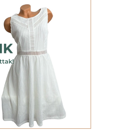
NK
ttak!