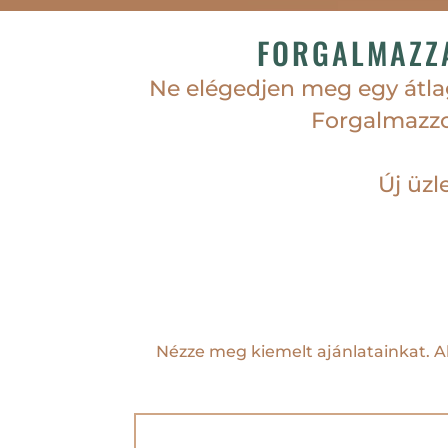
FORGALMAZZA
Ne elégedjen meg egy átla
Forgalmazzo
Új üzl
Nézze meg kiemelt ajánlatainkat. Ak