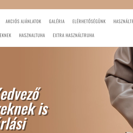
AKCIÓS AJÁNLATOK
GALÉRIA
ELÉRHETŐSÉGÜNK
HASZNÁLT
EKNEK
HASZNALTUHA
EXTRA HASZNÁLTRUHA
edvező
eknek is
rlási