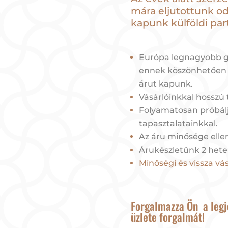
mára eljutottunk od
kapunk külföldi par
Európa legnagyobb gy
ennek köszönhetően 
árut kapunk.
Vásárlóinkkal hosszú 
Folyamatosan próbál
tapasztalatainkkal.
Az áru minősége elle
Árukészletünk 2 hete
Minőségi és vissza vás
Forgalmazza Ön a legj
üzlete forgalmát!