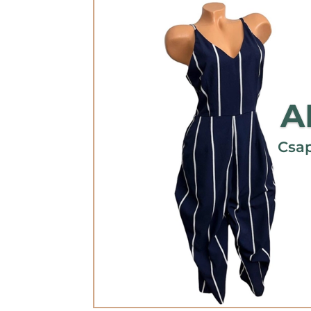
A
Csap