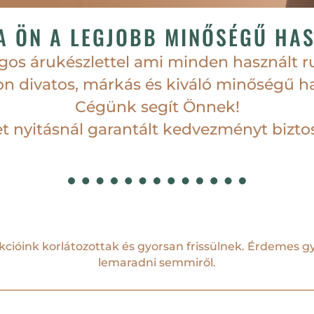
 ÖN A LEGJOBB MINŐSÉGŰ HA
gos árukészlettel ami minden használt r
n divatos, márkás és kiváló minőségű ha
Cégünk segít Önnek!
et nyitásnál garantált kedvezményt bizto
cióink korlátozottak és gyorsan frissülnek. Érdemes g
lemaradni semmiről.