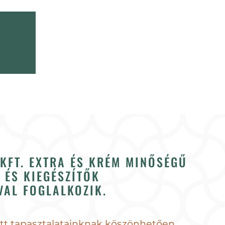
KFT. EXTRA ÉS KRÉM MINŐSÉGŰ
 ÉS KIEGÉSZÍTŐK
AL FOGLALKOZIK.
ett tapasztalatainknak köszönhetően