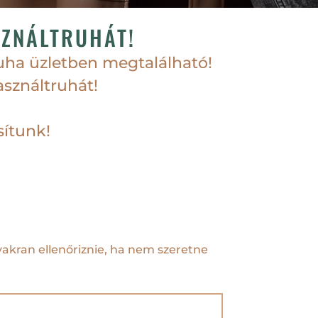
SZNÁLTRUHÁT!
uha üzletben megtalálható!
sználtruhát!
sítunk!
yakran ellenőriznie, ha nem szeretne