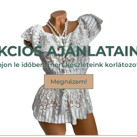
KCIÓS AJÁNLATAI
jon le időben, mert készleteink korlátozo
Megnézem!