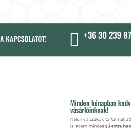
+36 30 239 8

 A KAPCSOLATOT!
Minden hónapban ked
vásárlóinknak!
Nálunk a zsákok tartalmát át
is! Krém minőségű
extra
has