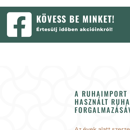

KÖVESS BE MINKET!
Értesülj időben akcióinkról!
A RUHAIMPORT 
HASZNÁLT RUHA
FORGALMAZÁSÁV
Az évek alatt szerz